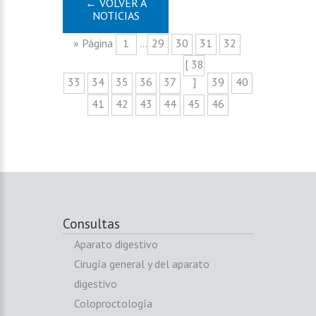
← VOLVER A
NOTICIAS
» Página
1
...
29
30
31
32
[ 38
33
34
35
36
37
]
39
40
41
42
43
44
45
46
Consultas
Aparato digestivo
Cirugía general y del aparato
digestivo
Coloproctología