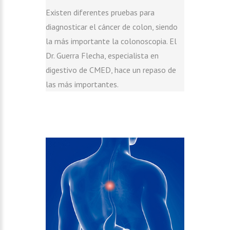
Existen diferentes pruebas para
diagnosticar el cáncer de colon, siendo
la más importante la colonoscopia. El
Dr. Guerra Flecha, especialista en
digestivo de CMED, hace un repaso de
las más importantes.