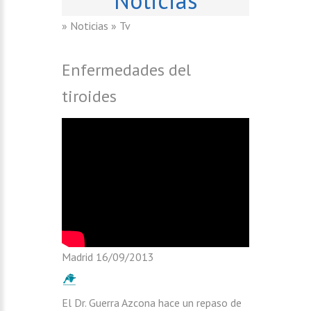
» Noticias
» Tv
Enfermedades del
tiroides
Madrid
16/09/2013
El Dr. Guerra Azcona hace un repaso de