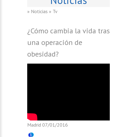
» Noticias
» Tv
¿Cómo cambia la vida tras
una operación de
obesidad?
Madrid
07/01/2016