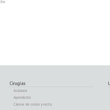
cho
Cirugías
U
Acalasia
Apendicitis
Cáncer de colon y recto