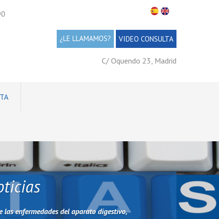
90
¿LE LLAMAMOS?
VIDEO CONSULTA
C/ Oquendo 23, Madrid
TA
ticias
e las enfermedades del aparato digestivo,