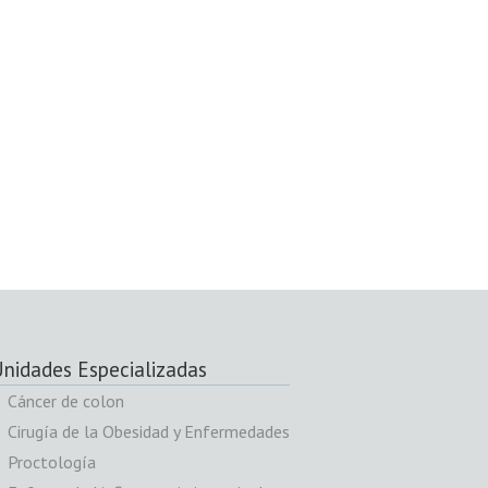
nidades Especializadas
Cáncer de colon
Cirugía de la Obesidad y Enfermedades
Proctología