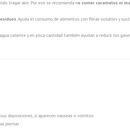
ando tragar aire. Por eso se recomienda n
o comer caramelos ni mas
residuos
. Ayuda el consumo de alimentos con fibras solubles y susti
 agua caliente y en poca cantidad también ayudan a reducir los gase
e sus deposiciones, o aparecen náuseas o vómitos
las piernas