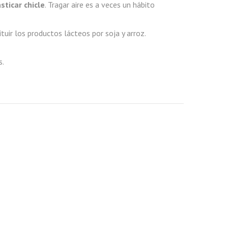
ticar chicle
. Tragar aire es a veces un hábito
tuir los productos lácteos por soja y arroz.
s.