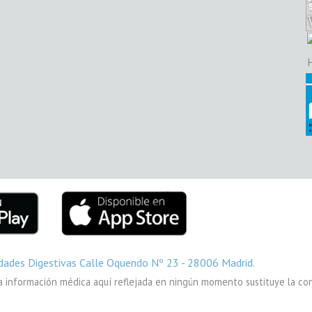
dades Digestivas Calle Oquendo Nº 23 - 28006 Madrid.
a información médica aquí reflejada en ningún momento sustituye la con