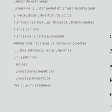
Cáncer de estómago
Cirugía de la Enfermedad Inflamatoria Intestinal
Diverticulosis y diverticulitis aguda
Hemorroides, fístulas, abscesos y fisuras anales
Hernia de hiato
Hernias de la pared abdominal
Metástasis hepáticas de cáncer colorrectal
Quistes sebáceos, nevus y lipomas
Z
Sinus pilonidal
Tiroides
A
Tumoraciones hepáticas
Tumores pancreáticos
P
Vesícula y vías biliares
P